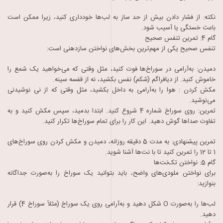
نکته: از فشار دادن بیش از حد ساز به لب‌ها خودداری کنید، زیرا ممکن است
باعث خستگی یا آسیب شود.
گام 4: تمرین تنفس صحیح
تنفس صحیح یکی از مهم‌ترین بخش‌های نواختن سازدهنی است:
دمیدن: به‌آرامی در سوراخ‌ها فوت کنید، مثل وقتی که می‌خواهید یک شمع را
خاموش کنید. از دیافراگم (شکم) نفس بکشید، نه از قفسه سینه.
مکش کردن : هوا را به‌آرامی به داخل بکشید، مثل وقتی که از نی نوشیدنی
می‌نوشید.
تمرین: روی سوراخ شماره 4 شروع کنید. ابتدا بدمید، سپس مکش کنید و به
تفاوت صداها گوش دهید. این کار را برای تمام سوراخ‌ها تکرار کنید.
تمرین پیشنهادی: به مدت 5 دقیقه روزانه، دمیدن و مکش کردن روی سوراخ‌های
1 تا 12 را تمرین کنید تا با نت‌ها آشنا شوید.
گام 5: نواختن تک‌نت‌ها
برای نواختن ملودی‌های واضح، باید بتوانید یک سوراخ را به‌صورت جداگانه
بنوازید:
لب‌ها را به‌صورت O شکل دهید و به‌آرامی روی یک سوراخ (مثلاً سوراخ 4) قرار
دهید.