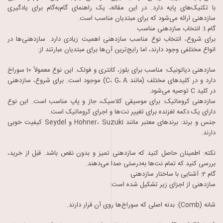
با تکنیک‌های پایه دارد. در این مقاله، یک راهنمای گام‌به‌گام برای یادگیری
سازدهنی ارائه می‌شود که برای مبتدیان مناسب است.
گام 1: انتخاب سازدهنی مناسب
برای شروع، انتخاب نوع مناسب سازدهنی اهمیت زیادی دارد. سازدهنی‌ها در
انواع مختلفی وجود دارند، اما رایج‌ترین آن‌ها برای مبتدیان عبارتند از:
سازدهنی دیاتونیک: مناسب برای بلوز، کانتری و فولک. این نوع معمولاً 10 سوراخ
دارد و در کلیدهای مختلف (مانند C، G، A) موجود است. برای شروع، سازدهنی
در کلید C توصیه می‌شود.
سازدهنی کروماتیک: برای موسیقی کلاسیک، جاز و پاپ مناسب است. این نوع
دارای یک دکمه لغزنده برای تغییر نت‌ها و اجرای کروماتیک است.
جنس و برند: برندهای معتبر مانند Hohner، Suzuki و Seydel کیفیت خوبی
دارند.
نکته: اطمینان حاصل کنید که سازدهنی تمیز و بدون نقص باشد. قبل از خرید،
بررسی کنید که تمام نت‌ها به‌درستی صدا می‌دهند.
گام 2: آشنایی با ساختار سازدهنی
سازدهنی از اجزای زیر تشکیل شده است:
شانه (Comb): بدنه اصلی که سوراخ‌ها روی آن قرار دارند.