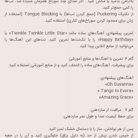
به‌آرامی بدمید یا مکش کنید . اگر صدای چند سوراخ همزمان شنیده شد، لب‌ها
را کمی جمع‌تر کنید.
از تکنیک Puckering (جمع کردن لب‌ها) یا Tongue Blocking (استفاده از
زبان برای مسدود کردن سوراخ‌های کناری) استفاده کنید.
تمرین پیشنهادی: آهنگ‌های ساده مانند «Twinkle Twinkle Little Star» یا
«Happy Birthday» را با تک‌نت‌ها تمرین کنید. نت‌های این آهنگ‌ها را
می‌توانید از منابع آنلاین پیدا کنید.
گام 6: تمرین با آهنگ‌ها و منابع آموزشی
برای پیشرفت، آهنگ‌های ساده را انتخاب کنید و از منابع آموزشی استفاده کنید:
آهنگ‌های پیشنهادی:
«Oh Susanna»
«Tango to Evora »
«Amazing Grace»
گام 7 : مراقبت از سازدهنی
برای حفظ کیفیت صدا و طول عمر سازدهنی:
پس از هر نواختن، ساز را با دستمال خشک تمیز کنید.
از خیس شدن بیش از حد (به دلیل بزاق) جلوگیری کنید و آن را در جعبه