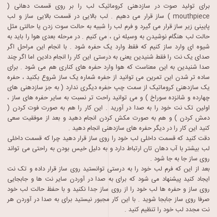
برای تولید صوت در سازدهنی کروماتیک لب را بر روی قسمت دهانی (
mouthpiece ) ساز قرار می دهیم . لب بالایی در قسمت بالایی ساز و لب
پایینی زیر ساز قرار می گیرد و فرم لب را شبیه به حالت سوت زدن یا حالتی مثل
حالت لب هنگام نوشیدن به وسیله نی ، می کنیم . در مرحله بعدی هوا را باید به
شیوه ای وارد ساز کنیم که فقط وارد یک حفره شود . با انجام این مراحل اگر
صدای یک نت را فقط شنیدین یعنی به درستی این کار را انجام دادین اما اگر چند
صدا شنیدین به این معناست که هوا وارد حفره های کناری هم می شود . برای
ساده تر شدن این تمرین می توانید از حفره شماره یک ساز شروع بکنید ، حفره
یک سازدهنی کروماتیک از سمت چپ حفره دیگری ندارد ( به جز سازدهنی های
چهارده و شانزده سوراخ ) و می توانید راحت تر نسبت به سایر حفره های ساز ،
اولین تک نت خود را به صدا در آورید . این کار را هم به صورت فوت کردن (
دمش کردن ) و هم به صورت مکش کردن انجام دهید و بعد از موفقیت سعی
کنید این کار را در دیگر حفره های سازدهنی انجام دهید .
دقت کنید که قسمت داخلی لب خود را روی ساز قرار دهید چرا که قسمت داخلی
لب بیشتر با آب دهان تان ارتباط دارد و به دلیل خیس بودن به راحتی می تواند
روی ساز جا به جا شود .
بعد از این که فرم لب خود را به درستی توانستید روی ساز قرار داده و تک نت
ایجاد کنید پیشنهاد می شود که برای به صدا در آوردن سایر نت ها و جابجایی
روی ساز و حفره ها لب خود را از روی ساز جدا نکنید و با حفظ حالت لب خود
صرفا روی ساز جابجا شوید . با این کار مجبور نیستید برای به صدا در آوردن هر
نت مجدد لب خود را تنظیم کنید .