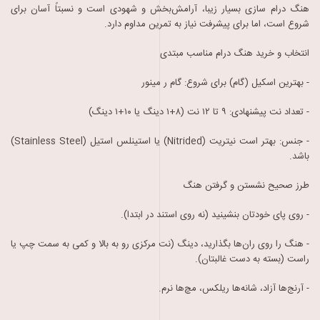
هنگ درام سازی بسیار زیبا، آرامش‌بخش و شهودی است و نسبتاً آسان برای
شروع است، اما برای
پیشرفت نیاز به تمرین مداوم دارد
.
انتخاب و خرید هنگ درام مناسب مبتدی
-
بهترین اسکیل (
گام) برای شروع: گام ر مینور
-
تعداد نت
پیشنهادی: ۹ تا ۱۲ نت (۸+۱ دینگ یا ۱۰+۱ دینگ)
-
جنس: بهتر است نیتریت
(
Nitrided)
یا استینلس استیل
(
Stainless Steel)
باشد
.
طرز صحیح نشستن و
گرفتن هنگ
-
روی
پای خودتان بنشینید (نه روی استند در ابتدا)
.
-
هنگ را روی ران‌ها بگذارید، دینگ (نت مرکزی رو به بالا و کمی به سمت چپ یا
راست (بسته به دست غالبتان)
.
-
آرنج‌ها آزاد، شانه‌ها ریلکس، مچ‌ها نرم
.