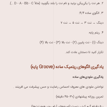
۲.
هر نت را یکی‌یکی بزنید و نام نت را بلند بگویید
(
مثلاً
D - A - Bb - C …).
۳.
الگوی ساده ۴/۴
:
دینگ
→
نت ۳
→
نت ۵
→
نت ۷
۴.
ریتم
پایه
:
دینگ (۱) - نت پایین (۲) - نت بالا (۳) - نت بالا (۴)
تکرار کنید تا دستتان عادت کند
.
یادگیری الگوهای ریتمیک ساده
(
Groove
پایه
)
یادگیری ملودی‌های ساده
نواختن ملودی های معروف احساس رضایت و حس
پیشرفت می افرینند
.
تمرین روزانه پیشنهادی (۳۰–
۴۵ دقیقه)
- ۵
دقیقه
گرم کردن دست (ضربه‌های آرام روی همه نت‌ها)