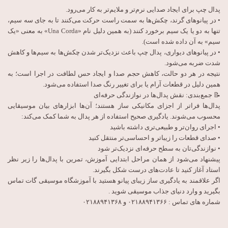
پدال چپ برای ایجاد صدایی نرم‌تر و ملایم‌تر به کار می‌رود.
• در پیانوهای گرند، چکش‌ها به سمت راست حرکت می‌کنند تا به جای سه سیم،
تنها به دو یا یک سیم برخورد کنند (به همین دلیل نام «Una Corda» به معنی «یک
سیم» به آن داده شده است).
• در پیانوهای دیواری، پدال چپ باعث نزدیک‌تر شدن چکش‌ها به سیم‌ها و کاهش
شدت ضربه می‌شود.
نتیجه در هر دو حالت، کاهش حجم صدا و ایجاد حس لطافت در اجرا است؛ به
همین دلیل در قطعات آرام یا برای تغییر رنگ صدا استفاده می‌شود.
📝 جمع‌بندی: نقش پدال‌ها در نوازندگی حرفه‌ای
پدال‌ها فراتر از اجزای مکانیکی ساز هستند؛ آن‌ها ابزارهای بیان موسیقایی
محسوب می‌شوند. یادگیری صحیح استفاده از هر پدال به شما کمک می‌کند:
• اجرای روان‌تر و طبیعی‌تری داشته باشید
• صدای قطعات را زیباتر و احساسی‌تر منتقل کنید
• نوازندگی‌تان به سطح حرفه‌ای نزدیک‌تر شود
پیشنهاد می‌شود از همان مراحل ابتدایی آموزش، تمرین با پدال‌ها را زیر نظر
استاد آغاز کنید تا عادت‌های درست شکل بگیرند.
اگر علاقمند به یادگیری ساز زیبای پیانو هستید با آموزشگاه موسیقی گات تماس
بگیرید و وارد دنیای جذاب موسیقی شوید .
شماره های تماس : ۰۲۱۸۸۹۴۱۳۶۶ و ۰۲۱۸۸۹۴۱۳۶۸