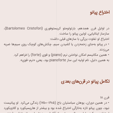
اختراع پیانو
در اوایل قرن هجدهم، بارتولومئو کریستوفوری (Bartolomeo Cristofori)،
سازساز ایتالیایی، اولین پیانو را ساخت.
اختراع او تفاوت بزرگی با سازهای قبلی داشت:
• در پیانو به‌جای زخمه‌زدن یا کشیدن سیم، چکش‌های کوچک روی سیم‌ها ضربه
می‌زدند.
• همین مکانیسم امکان نواختن نرم (piano) و قوی (forte) را فراهم کرد.
به همین دلیل، نام اولیه این ساز pianoforte بود، یعنی «نرم–قوی».
تکامل پیانو در قرن‌های بعدی
قرن ۱۸
• در همین دوران، یوهان سباستیان باخ (۱۶۸۵–۱۷۵۰) زندگی می‌کرد. او پیانیست
نبود، چون پیانو تازه به‌تازگی اختراع شده بود و بیشتر از هارپسیکورد و کلاویکورد