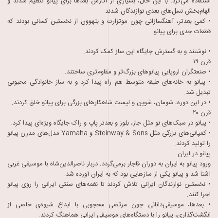
استفاده می‌کرد. با این حال، بسیاری از آثارش بعدها برای پیانو تنظیم شدند و
الهام‌بخش نسل‌های بعدی نوازندگان شدند.
• کمی بعدتر، آهنگسازانی چون موتزارت و بتهوون از نخستین کسانی بودند که
قطعات جدی برای پیانو
• نوشتند و به گسترش جایگاه این ساز کمک کردند.
قرن ۱۹
• صنعتگران اروپایی پیانوهای بزرگ‌تر و مقاوم‌تری ساختند.
• پیانو به خانه‌های طبقه متوسط هم راه پیدا کرد و به ساز خانوادگی محبوبی
تبدیل شد.
• در این دوره، شومان، شوپن و لیست شاهکارهای بزرگی برای پیانو خلق کردند.
قرن ۲۰
• پیانو در سبک‌های نو مثل جاز، بلوز و بعدتر پاپ و راک جایگاه ویژه‌ای پیدا کرد.
• کمپانی‌های بزرگی مثل Steinway & Sons و Yamaha مدل‌های مدرن پیانو
را تولید کردند.
پیانو در ایران
ورود پیانو به ایران به دوران قاجار برمی‌گردد. دربار ناصرالدین‌شاه با موسیقی غربی
آشنا شد و پیانو یکی از سازهایی بود که به ایران آورده شد.
• نخستین نوازندگان ایرانی تلاش کردند تا نغمه‌های سنتی ایرانی را روی پیانو
اجرا کنند.
• بعدها، موسیقی‌دانانی چون مرتضی محجوبی با ابداع شیوه‌ی خاصی از
انگشت‌گذاری، پیانو را با دستگاه‌های موسیقی ایرانی هماهنگ کردند.